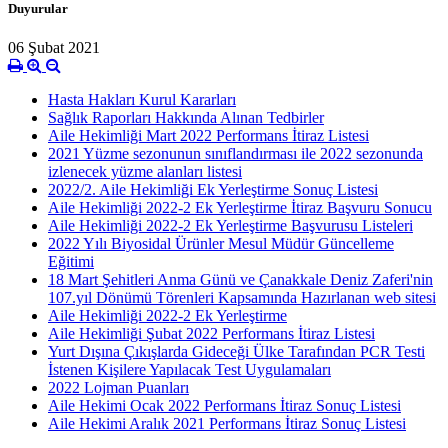
Duyurular
06 Şubat 2021
Hasta Hakları Kurul Kararları
Sağlık Raporları Hakkında Alınan Tedbirler
Aile Hekimliği Mart 2022 Performans İtiraz Listesi
2021 Yüzme sezonunun sınıflandırması ile 2022 sezonunda
izlenecek yüzme alanları listesi
2022/2. Aile Hekimliği Ek Yerleştirme Sonuç Listesi
Aile Hekimliği 2022-2 Ek Yerleştirme İtiraz Başvuru Sonucu
Aile Hekimliği 2022-2 Ek Yerleştirme Başvurusu Listeleri
2022 Yılı Biyosidal Ürünler Mesul Müdür Güncelleme
Eğitimi
18 Mart Şehitleri Anma Günü ve Çanakkale Deniz Zaferi'nin
107.yıl Dönümü Törenleri Kapsamında Hazırlanan web sitesi
Aile Hekimliği 2022-2 Ek Yerleştirme
Aile Hekimliği Şubat 2022 Performans İtiraz Listesi
Yurt Dışına Çıkışlarda Gideceği Ülke Tarafından PCR Testi
İstenen Kişilere Yapılacak Test Uygulamaları
2022 Lojman Puanları
Aile Hekimi Ocak 2022 Performans İtiraz Sonuç Listesi
Aile Hekimi Aralık 2021 Performans İtiraz Sonuç Listesi