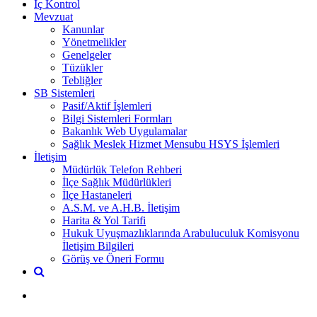
İç Kontrol
Mevzuat
Kanunlar
Yönetmelikler
Genelgeler
Tüzükler
Tebliğler
SB Sistemleri
Pasif/Aktif İşlemleri
Bilgi Sistemleri Formları
Bakanlık Web Uygulamalar
Sağlık Meslek Hizmet Mensubu HSYS İşlemleri
İletişim
Müdürlük Telefon Rehberi
İlçe Sağlık Müdürlükleri
İlçe Hastaneleri
A.S.M. ve A.H.B. İletişim
Harita & Yol Tarifi
Hukuk Uyuşmazlıklarında Arabuluculuk Komisyonu
İletişim Bilgileri
Görüş ve Öneri Formu