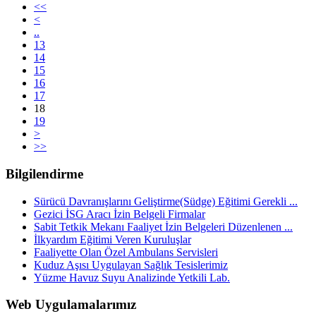
<<
<
..
13
14
15
16
17
18
19
>
>>
Bilgilendirme
Sürücü Davranışlarını Geliştirme(Südge) Eğitimi Gerekli ...
Gezici İSG Aracı İzin Belgeli Firmalar
Sabit Tetkik Mekanı Faaliyet İzin Belgeleri Düzenlenen ...
İlkyardım Eğitimi Veren Kuruluşlar
Faaliyette Olan Özel Ambulans Servisleri
Kuduz Aşısı Uygulayan Sağlık Tesislerimiz
Yüzme Havuz Suyu Analizinde Yetkili Lab.
Web Uygulamalarımız