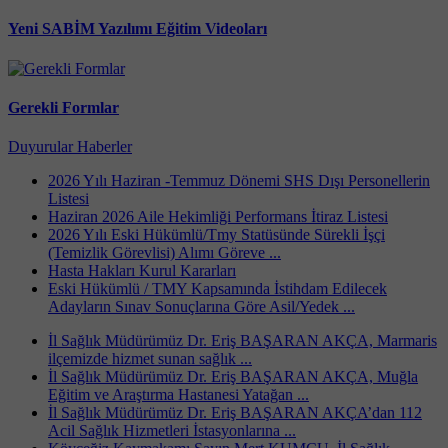
Yeni SABİM Yazılımı Eğitim Videoları
Gerekli Formlar
Duyurular
Haberler
2026 Yılı Haziran -Temmuz Dönemi SHS Dışı Personellerin
Listesi
Haziran 2026 Aile Hekimliği Performans İtiraz Listesi
2026 Yılı Eski Hükümlü/Tmy Statüsünde Sürekli İşçi
(Temizlik Görevlisi) Alımı Göreve ...
Hasta Hakları Kurul Kararları
Eski Hükümlü / TMY Kapsamında İstihdam Edilecek
Adayların Sınav Sonuçlarına Göre Asil/Yedek ...
İl Sağlık Müdürümüz Dr. Eriş BAŞARAN AKÇA, Marmaris
ilçemizde hizmet sunan sağlık ...
İl Sağlık Müdürümüz Dr. Eriş BAŞARAN AKÇA, Muğla
Eğitim ve Araştırma Hastanesi Yatağan ...
İl Sağlık Müdürümüz Dr. Eriş BAŞARAN AKÇA’dan 112
Acil Sağlık Hizmetleri İstasyonlarına ...