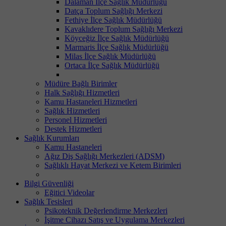
Dalaman İlçe Sağlık Müdürlüğü
Datça Toplum Sağlığı Merkezi
Fethiye İlçe Sağlık Müdürlüğü
Kavaklıdere Toplum Sağlığı Merkezi
Köyceğiz İlçe Sağlık Müdürlüğü
Marmaris İlçe Sağlık Müdürlüğü
Milas İlçe Sağlık Müdürlüğü
Ortaca İlçe Sağlık Müdürlüğü
Müdüre Bağlı Birimler
Halk Sağlığı Hizmetleri
Kamu Hastaneleri Hizmetleri
Sağlık Hizmetleri
Personel Hizmetleri
Destek Hizmetleri
Sağlık Kurumları
Kamu Hastaneleri
Ağız Diş Sağlığı Merkezleri (ADSM)
Sağlıklı Hayat Merkezi ve Ketem Birimleri
Bilgi Güvenliği
Eğitici Videolar
Sağlık Tesisleri
Psikoteknik Değerlendirme Merkezleri
İşitme Cihazı Satış ve Uygulama Merkezleri