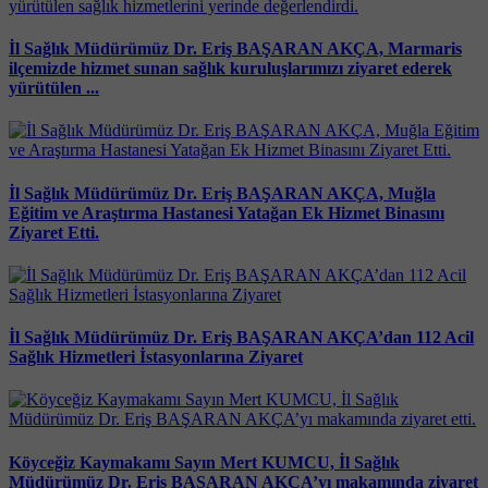
İl Sağlık Müdürümüz Dr. Eriş BAŞARAN AKÇA, Marmaris
ilçemizde hizmet sunan sağlık kuruluşlarımızı ziyaret ederek
yürütülen ...
İl Sağlık Müdürümüz Dr. Eriş BAŞARAN AKÇA, Muğla
Eğitim ve Araştırma Hastanesi Yatağan Ek Hizmet Binasını
Ziyaret Etti.
İl Sağlık Müdürümüz Dr. Eriş BAŞARAN AKÇA’dan 112 Acil
Sağlık Hizmetleri İstasyonlarına Ziyaret
Köyceğiz Kaymakamı Sayın Mert KUMCU, İl Sağlık
Müdürümüz Dr. Eriş BAŞARAN AKÇA’yı makamında ziyaret