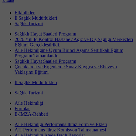
E-Nabız
Etkinlikler
İl Sağlık Müdürlükleri
Sağlık Turizmi
Sağlıklı Hayat Saatleri Programı
2026 Yılı İç Kontrol Hastane / Ağız ve Diş Sağlığı Merkezleri
Eğitimi Gerçekleştirildi.
Aile Hekimliğine Uyum Birinci Aşama Sertifikalı Eğitim
Programı Tamamlandı.
Sağlıklı Hayat Saatleri Programı
Çocuklarda ve Ergenlerde Sınav Kaygısı ve Ebeveyn
Yaklaşımı Eğitimi
İl Sağlık Müdürlükleri
Sağlık Turizmi
Aile Hekimliği
Formlar
E-İMZA-Rehberi
Aile Hekimliği Performans İtiraz Form ve Ekleri
AH Performans İtiraz Komisyon Talimatnamesi
Aile Hekimliği İsteğe Bağlı Raporlar