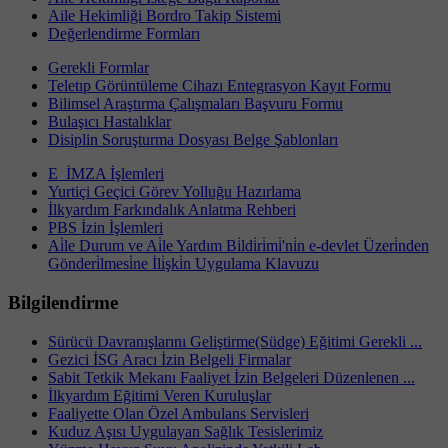
Aile Hekimliği Bordro Takip Sistemi
Değerlendirme Formları
Gerekli Formlar
Teletıp Görüntüleme Cihazı Entegrasyon Kayıt Formu
Bilimsel Araştırma Çalışmaları Başvuru Formu
Bulaşıcı Hastalıklar
Disiplin Soruşturma Dosyası Belge Şablonları
E_İMZA İşlemleri
Yurtiçi Geçici Görev Yolluğu Hazırlama
İlkyardım Farkındalık Anlatma Rehberi
PBS İzin İşlemleri
Ai̇le Durum ve Ai̇le Yardım Bi̇ldi̇ri̇mi̇'ni̇n e-devlet Üzeri̇nden
Gönderi̇lmesi̇ne İli̇şki̇n Uygulama Klavuzu
Bilgilendirme
Sürücü Davranışlarını Geliştirme(Südge) Eğitimi Gerekli ...
Gezici İSG Aracı İzin Belgeli Firmalar
Sabit Tetkik Mekanı Faaliyet İzin Belgeleri Düzenlenen ...
İlkyardım Eğitimi Veren Kuruluşlar
Faaliyette Olan Özel Ambulans Servisleri
Kuduz Aşısı Uygulayan Sağlık Tesislerimiz