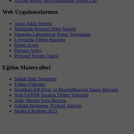
Yüzme Havuz Suyu Analizinde Yetkili Lab.
Web Uygulamalarımız
Arıza Takip Sistemi
Müdürlük Personel Bilgi Sistemi
Vatandaş Laboratuvar Sonuç Sorgulama
Lejyonella Eğitim Başvuru
Haber Arşivi
Duyuru Arşivi
Personel Yemek Listesi
Eğitim Materyalleri
Sağlık Bilgi Sistemleri
Eğitim Videoları
Sertifikalı Eğt.Prog. ve Resertifikasyon Sınavı Başvuru
Yeni SABİM Yazılımı Eğitim Videoları
Aday Memur Soru Havuzu
Sağlıklı Beslenme /Fiziksel Aktivite
Muğla il Rehberi 2023