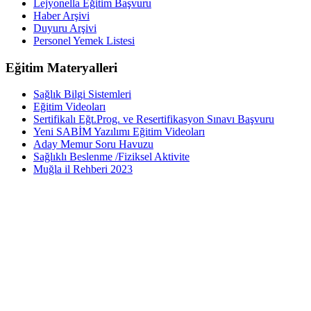
Lejyonella Eğitim Başvuru
Haber Arşivi
Duyuru Arşivi
Personel Yemek Listesi
Eğitim Materyalleri
Sağlık Bilgi Sistemleri
Eğitim Videoları
Sertifikalı Eğt.Prog. ve Resertifikasyon Sınavı Başvuru
Yeni SABİM Yazılımı Eğitim Videoları
Aday Memur Soru Havuzu
Sağlıklı Beslenme /Fiziksel Aktivite
Muğla il Rehberi 2023