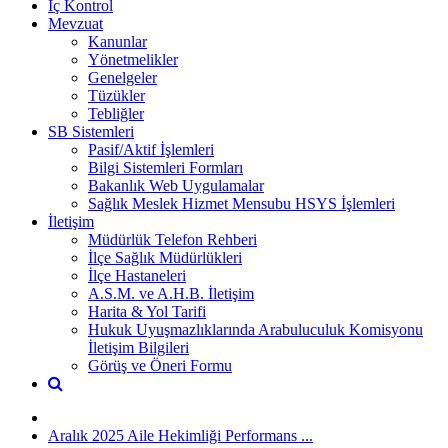
İç Kontrol
Mevzuat
Kanunlar
Yönetmelikler
Genelgeler
Tüzükler
Tebliğler
SB Sistemleri
Pasif/Aktif İşlemleri
Bilgi Sistemleri Formları
Bakanlık Web Uygulamalar
Sağlık Meslek Hizmet Mensubu HSYS İşlemleri
İletişim
Müdürlük Telefon Rehberi
İlçe Sağlık Müdürlükleri
İlçe Hastaneleri
A.S.M. ve A.H.B. İletişim
Harita & Yol Tarifi
Hukuk Uyuşmazlıklarında Arabuluculuk Komisyonu
İletişim Bilgileri
Görüş ve Öneri Formu
Aralık 2025 Aile Hekimliği Performans ...