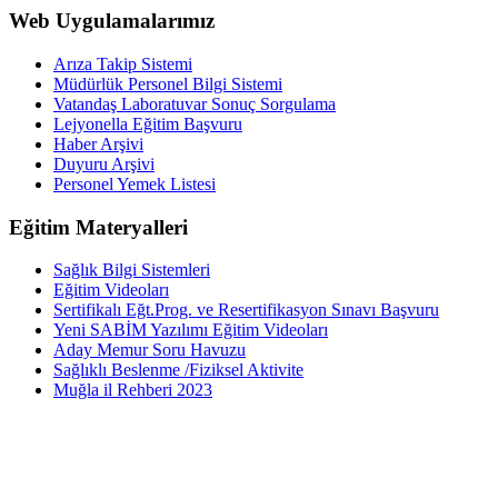
Web Uygulamalarımız
Arıza Takip Sistemi
Müdürlük Personel Bilgi Sistemi
Vatandaş Laboratuvar Sonuç Sorgulama
Lejyonella Eğitim Başvuru
Haber Arşivi
Duyuru Arşivi
Personel Yemek Listesi
Eğitim Materyalleri
Sağlık Bilgi Sistemleri
Eğitim Videoları
Sertifikalı Eğt.Prog. ve Resertifikasyon Sınavı Başvuru
Yeni SABİM Yazılımı Eğitim Videoları
Aday Memur Soru Havuzu
Sağlıklı Beslenme /Fiziksel Aktivite
Muğla il Rehberi 2023