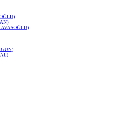
APOĞLU)
RAN)
yin KAVASOĞLU)
GÖRGÜN)
SAL)