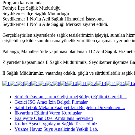
Program kapsamında;
Fethiye İlçe Sağlık Müdürlüğü
Seydikemer İlçe Sağlık Müdürlüğü
Seydikemer 1 No’lu Acil Sağlık Hizmetleri İstasyonu
Seydikemer 1 No’lu Aile Sağlığı Merkezi ziyaret edildi.
Gerçekleştirilen ziyaretlerde sağlık tesislerimizin işleyişi, sunulan hizm
erişilebilir şekilde sunulmasına yönelik yürütülen çalışmalar yerinde i
Patlangıç Mahallesi’nde yapılması planlanan 112 Acil Sağlık Hizmetleri
Ziyaretler kapsamında İl Sağlık Müdürümüz, Seydikemer ilçemize Baka
İl Sağlık Müdürümüz, vatandaş odaklı, güçlü ve sürdürülebilir sağlık hi
Sürücü Davranışlarını Geliştirme(Südge) Eğitimi Gerekli ...
Gezici İSG Aracı İzin Belgeli Firmalar
Sabit Tetkik Mekanı Faaliyet İzin Belgeleri Düzenlenen ...
İlkyardım Eğitimi Veren Kuruluşlar
Faaliyette Olan Özel Ambulans Servisleri
Kuduz Aşısı Uygulayan Sağlık Tesislerimiz
Yüzme Havuz Suyu Analizinde Yetkili Lab.