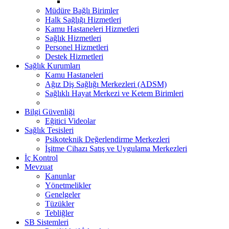
Müdüre Bağlı Birimler
Halk Sağlığı Hizmetleri
Kamu Hastaneleri Hizmetleri
Sağlık Hizmetleri
Personel Hizmetleri
Destek Hizmetleri
Sağlık Kurumları
Kamu Hastaneleri
Ağız Diş Sağlığı Merkezleri (ADSM)
Sağlıklı Hayat Merkezi ve Ketem Birimleri
Bilgi Güvenliği
Eğitici Videolar
Sağlık Tesisleri
Psikoteknik Değerlendirme Merkezleri
İşitme Cihazı Satış ve Uygulama Merkezleri
İç Kontrol
Mevzuat
Kanunlar
Yönetmelikler
Genelgeler
Tüzükler
Tebliğler
SB Sistemleri