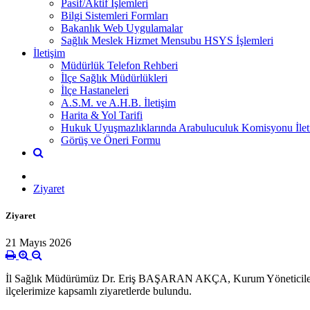
Pasif/Aktif İşlemleri
Bilgi Sistemleri Formları
Bakanlık Web Uygulamalar
Sağlık Meslek Hizmet Mensubu HSYS İşlemleri
İletişim
Müdürlük Telefon Rehberi
İlçe Sağlık Müdürlükleri
İlçe Hastaneleri
A.S.M. ve A.H.B. İletişim
Harita & Yol Tarifi
Hukuk Uyuşmazlıklarında Arabuluculuk Komisyonu İletiş
Görüş ve Öneri Formu
Ziyaret
Ziyaret
21 Mayıs 2026
İl Sağlık Müdürümüz Dr. Eriş BAŞARAN AKÇA, Kurum Yöneticilerimiz i
ilçelerimize kapsamlı ziyaretlerde bulundu.