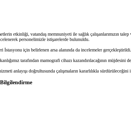
etlerin etkinliği, vatandaş memnuniyeti ile sağlık çalışanlarımızın talep v
ncelenerek personelimizle istişarelerde bulunuldu.
 İstasyonu için belirlenen arsa alanında da incelemeler gerçekleştirildi
nlığımız tarafından mamografi cihazı kazandırılacağının müjdesini de
zmeti anlayışı doğrultusunda çalışmaların kararlılıkla sürdürüleceğini if
Bilgilendirme